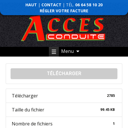
HAUT
|
CONTACT
| TÉL.
06 64 58 10 20
RÉGLER VOTRE FACTURE
Menu
TÉLÉCHARGER
Télécharger
2785
Taille du fichier
99.45 KB
Nombre de fichiers
1