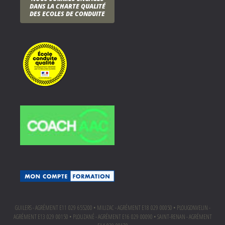
DANS LA CHARTE QUALITÉ
DES ECOLES DE CONDUITE
GUILERS - AGRÉMENT E11 029 655200 • MILIZAC - AGRÉMENT E18 029 00050 • PLOUGONVELIN -
AGRÉMENT E13 029 00150 • PLOUZANÉ - AGRÉMENT E16 029 00090 • SAINT-RENAN - AGRÉMENT